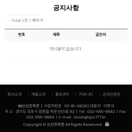
공지사항
Total 2건
1 페이지
번호
제목
글쓴이
게시물이 없습니다.
회사소개
제품소개
홍보센터
커뮤니티
온라인문의
㈜신신프락콘
| 사업자번호 : 131-81-48291 | 대표자 : 이명석
주 소 : 경기도 김포시 양촌읍 학운산단1로 82 | Tel : 032-555-8682 | Fax :
032-555-8684 | E-mail : sinsin@spc777.kr
Copyright ©
신신프락콘
All Rights Reserved.