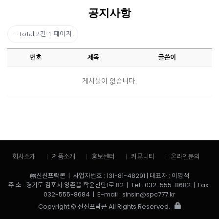
공지사항
Total 2건
1 페이지
번호
제목
글쓴이
게시물이 없습니다.
회사소개
제품소개
홍보센터
커뮤니티
온라인문의
㈜신신프락콘
| 사업자번호 : 131-81-48291 | 대표자 : 이명석
주 소 : 경기도 김포시 양촌읍 학운산단1로 82 | Tel : 032-555-8682 | Fax :
032-555-8684 | E-mail : sinsin@spc777.kr
Copyright ©
신신프락콘
All Rights Reserved.